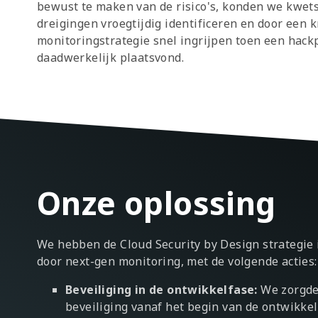
bewust te maken van de risico's, konden we kwe
dreigingen vroegtijdig identificeren en door een k
monitoringstrategie snel ingrijpen toen een hack
daadwerkelijk plaatsvond.
Onze oplossing
We hebben de Cloud Security by Design strategie
door next-gen monitoring, met de volgende acties:
Beveiliging in de ontwikkelfase:
We zorgde
beveiliging vanaf het begin van de ontwikkel