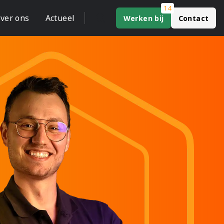
14
ver ons
Actueel
Werken bij
Contact