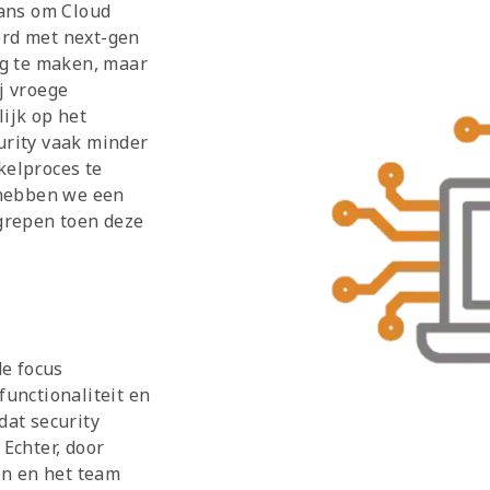
kans om Cloud
erd met next-gen
ig te maken, maar
j vroege
ijk op het
urity vaak minder
kkelproces te
 hebben we een
grepen toen deze
de focus
functionaliteit en
dat security
Echter, door
en en het team