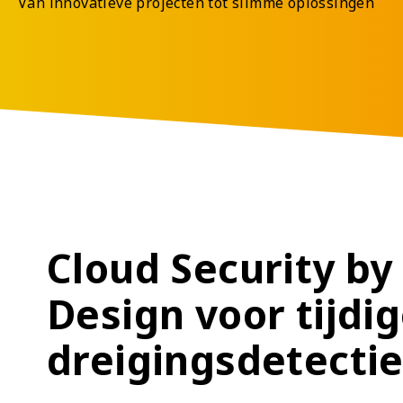
Van innovatieve projecten tot slimme oplossingen
Cloud Security by
Design voor tijdi
dreigingsdetecti