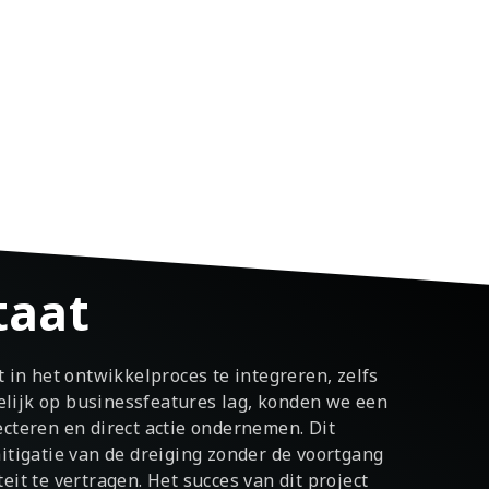
taat
t in het ontwikkelproces te integreren, zelfs
lijk op businessfeatures lag, konden we een
ecteren en direct actie ondernemen. Dit
itigatie van de dreiging zonder de voortgang
eit te vertragen. Het succes van dit project