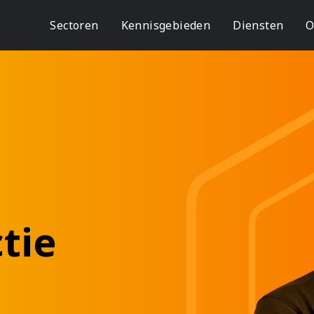
Sectoren
Kennisgebieden
Diensten
O
tie