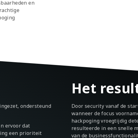
tsbaarheden en
rachtige
poging
Het resul
 ingezet, ondersteund
Door security vanaf de star
wanneer de focus voorname
hackpoging vroegtijdig det
n ervoor dat
resulteerde in een snelle m
ing een prioriteit
van de businessfunctionalit