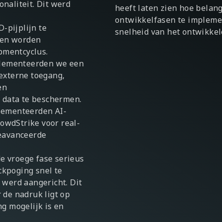
naliteit. Dit werd
heeft laten zien hoe belang
ontwikkelfasen te impleme
-pijplijn te
snelheid van het ontwikkel
den worden
pmentcyclus.
plementeerden we een
 externe toegang,
en
 data te beschermen.
ementeerden AI-
owdStrike voor real-
geavanceerde
e vroege fase serieus
ckpoging snel te
 werd aangericht. Dit
 de nadruk ligt op
ng mogelijk is en