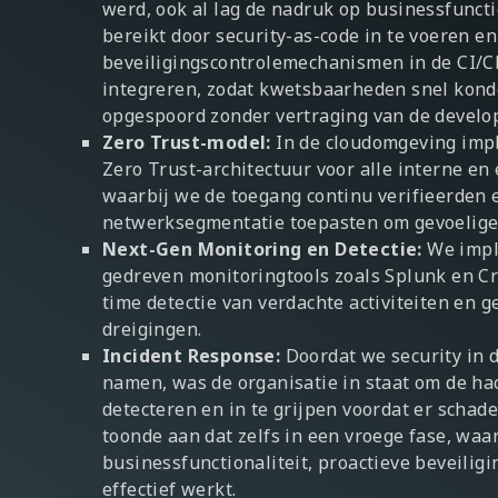
werd, ook al lag de nadruk op businessfunctio
bereikt door security-as-code in te voeren en
beveiligingscontrolemechanismen in de CI/CD
integreren, zodat kwetsbaarheden snel kon
opgespoord zonder vertraging van de develo
Zero Trust-model:
In de cloudomgeving im
Zero Trust-architectuur voor alle interne en
waarbij we de toegang continu verifieerden 
netwerksegmentatie toepasten om gevoelige
Next-Gen Monitoring en Detectie:
We impl
gedreven monitoringtools zoals Splunk en Cr
time detectie van verdachte activiteiten en 
dreigingen.
Incident Response:
Doordat we security in d
namen, was de organisatie in staat om de ha
detecteren en in te grijpen voordat er schade
toonde aan dat zelfs in een vroege fase, waar
businessfunctionaliteit, proactieve beveiligi
effectief werkt.