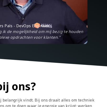
rs Pals - DevOps Engineer
jg ik de mogelijkheid om mij bezig te houden
lexe opdrachten voor klanten."
ij ons?
j belangrijk vindt. Bij ons draait alles om techniek
kans om te doen waar je energie van krijgt: werken