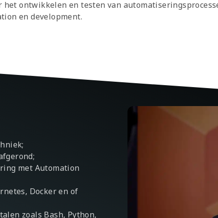
r het ontwikkelen en testen van automatiseringsprocess
ation en development.
chniek;
afgerond;
varing met Automation
ernetes, Docker en of
talen zoals Bash, Python,