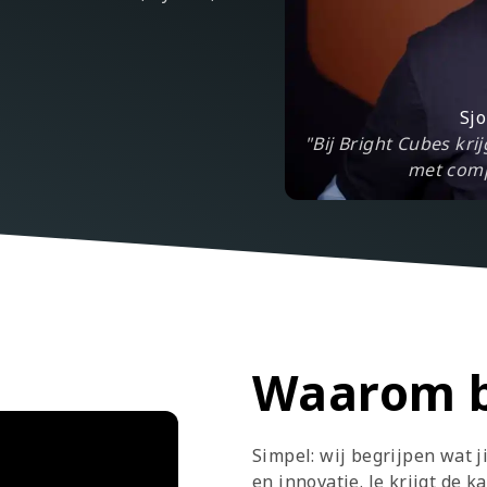
Sjo
"Bij Bright Cubes kri
met comp
Waarom b
Simpel: wij begrijpen wat ji
en innovatie. Je krijgt de 