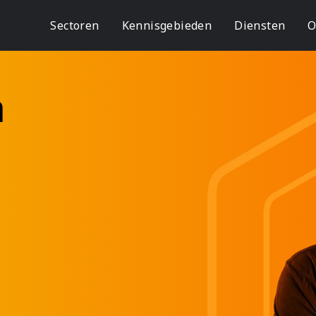
Sectoren
Kennisgebieden
Diensten
O
a