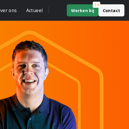
14
ver ons
Actueel
Werken bij
Contact