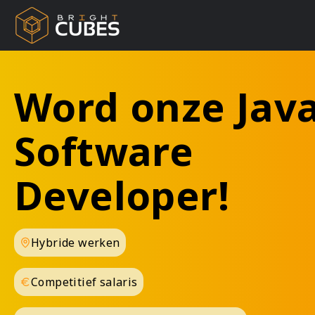
Word onze Jav
Software
Developer!
Hybride werken
Competitief salaris