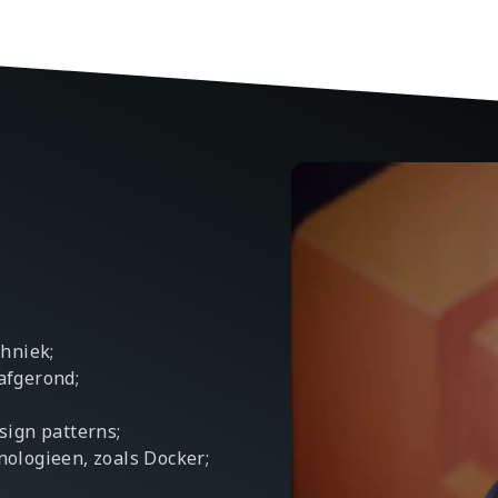
chniek;
afgerond;
sign patterns;
nologieen, zoals Docker;